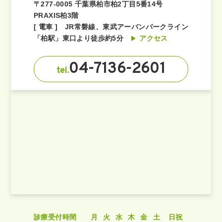
〒277-0005 千葉県柏市柏2丁目5番14号
PRAXIS柏3階
[ 電車 ] JR常磐線、東武アーバンパークライン
「柏駅」東口より徒歩約5分
アクセス
04-7136-2601
tel.
診療受付時間
月
火
水
木
金
土
日祝